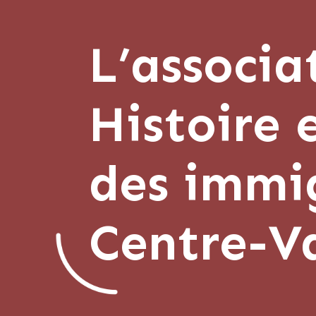
L’associa
Histoire 
des immi
Centre-Va