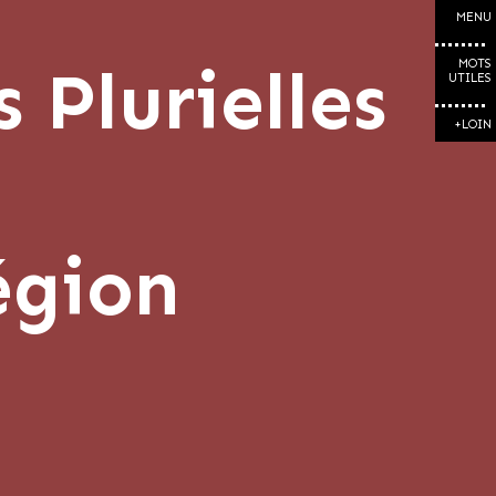
MENU
 Plurielles
MOTS
UTILES
+LOIN
égion