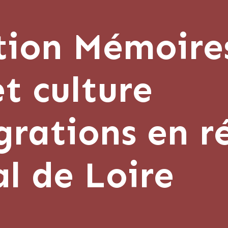
tion Mémoires
et culture
grations en r
l de Loire